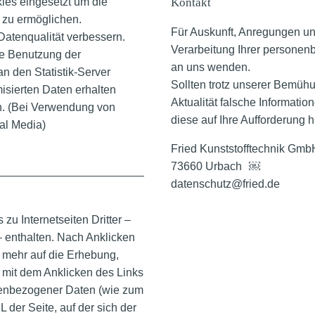
es eingesetzt um die
Kontakt
 zu ermöglichen.
Für Auskunft, Anregungen un
Datenqualität verbessern.
Verarbeitung Ihrer personen
ie Benutzung der
an uns wenden.
an den Statistik-Server
Sollten trotz unserer Bemüh
misierten Daten erhalten
Aktualität falsche Informatio
n. (Bei Verwendung von
diese auf Ihre Aufforderung 
al Media)
Fried Kunststofftechnik G
73660 Urbach ￼
datenschutz@fried.de
zu Internetseiten Dritter –
– enthalten. Nach Anklicken
s mehr auf die Erhebung,
 mit dem Anklicken des Links
onenbezogener Daten (wie zum
 der Seite, auf der sich der