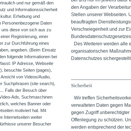
rtraulich und nur gemäß den
den Angaben der Verarbeit
tz und Informationssicherheit
Stellen unserer Webseiten. U
kultur. Erhebung und
beauftragten Dienstleistung
en Personenbezogene Daten
Verschwiegenheit und zur E
 uns diese von sich aus zu
iner Registrierung, einer
Bundesdatenschutzgesetzes v
er zur Durchführung eines
Des Weiteren werden alle er
haben, angeben. (Beim Einsatz
organisatorischen Maßnahme
en folgende Informationen bei
Datenschutzes sichergestell
rfasst: IP Adresse, Webseite
r), besuchte Seiten (pages),
 Ansicht von Videos/Audio,
er Suchphrasen (site search),
Sicherheit
… Falls der Besuch über
, Video-Ads, Suchmaschinen
Wir treffen Sicherheitsvork
zlich, welches Banner oder
verwalteten Daten gegen Mani
eiten motiviert hat. Mit
gegen Zugriff unberechtigte
 Internetseiten weiter
Offenlegung zu schützen. 
dürfnisse unserer Besucher
werden entsprechend der te