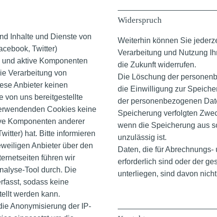
Widerspruch
ind Inhalte und Dienste von
Weiterhin können Sie jederze
acebook, Twitter)
Verarbeitung und Nutzung I
es und aktive Komponenten
die Zukunft widerrufen.
ie Verarbeitung von
Die Löschung der personenb
ese Anbieter keinen
die Einwilligung zur Speich
e von uns bereitgestellte
der personenbezogenen Daten
 verwendenden Cookies keine
Speicherung verfolgten Zweck
ive Komponenten anderer
wenn die Speicherung aus s
itter) hat. Bitte informieren
unzulässig ist.
jeweiligen Anbieter über den
Daten, die für Abrechnungs
ernetseiten führen wir
erforderlich sind oder der g
alyse-Tool durch. Die
unterliegen, sind davon nich
rfasst, sodass keine
ellt werden kann.
die Anonymisierung der IP-