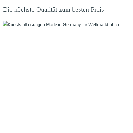
Die höchste Qualität zum besten Preis
Wer intelligenter und innovativer produziert und einkauft, spart
Kosten. Durch neue Technologien bei der Produktion, durch
Bauteilreduktion, bei dem ein einziges Spritzgussteil mehrere
Einzelteile ersetzt. Oder durch ein effizientes Lieferanten- und
Supply-Chain-Management. Auch durch die Kopplung von Design
und Funktion in einem Bauteil werden die Materialkosten
verringert.
Verlangen Sie von uns, was man von Ihnen
verlangt: Flexibilität