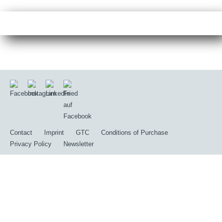
Hier den Top-Link eintragen
/
/
/
…
Company
Latest News
Messen & Veranstaltungen
Contact
Imprint
GTC
Conditions of Purchase
Privacy Policy
Newsletter